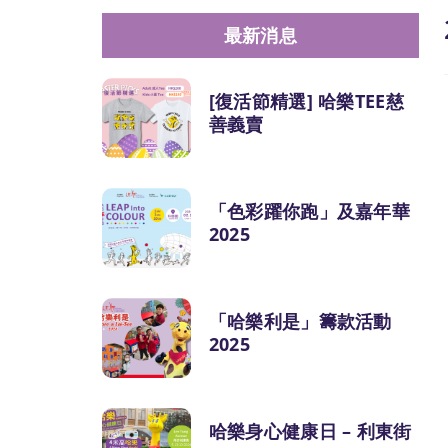
最新消息
[復活節精選] 哈樂TEE慈
善義賣
「色彩躍你跑」及嘉年華
2025
「哈樂利是」籌款活動
2025
哈樂身心健康日 – 利東街